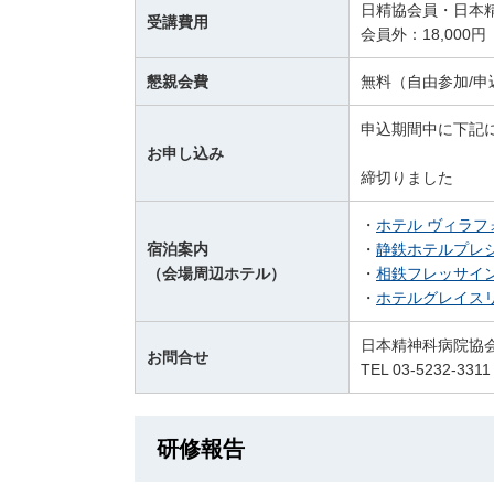
日精協会員・日本精
受講費用
会員外：18,000円
懇親会費
無料（自由参加/申
申込期間中に下記に
お申し込み
締切りました
・
ホテル ヴィラフ
宿泊案内
・
静鉄ホテルプレ
（会場周辺ホテル）
・
相鉄フレッサイ
・
ホテルグレイス
日本精神科病院協会
お問合せ
TEL 03-5232-331
研修報告