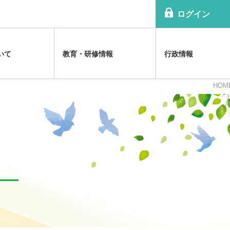
ログイン
いて
教育・研修情報
行政情報
HOM
情報提供
のお知らせ
害の解説
沿革
各種研修会
診療報酬関連
日精協TOPICS
精神科病院医療体制の解説
規程
祉法改正関連
病院協会雑誌
祉法の解説
組織
公認心理師関連
介護報酬関連
精神科関連福祉体制の解説
等に関する資料
利益相反（ＣＯＩ）
メンタルヘルス啓発ビデオ
アクセスマップ