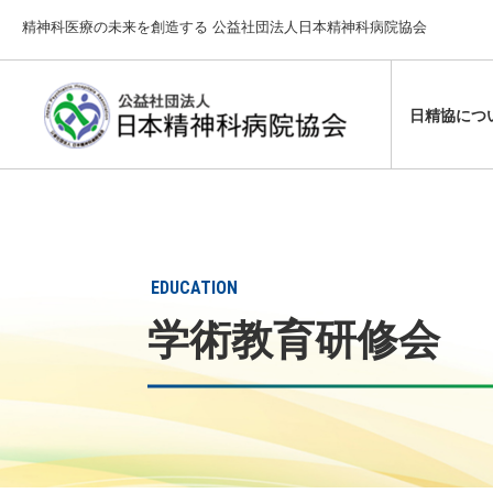
精神科医療の未来を創造する 公益社団法人日本精神科病院協会
日精協につ
設立の趣旨
学術大会
行政からの
日精協から
主な精神障
定款・各種
通信教育
精神保健福
日本精神科
精神保健福
業務・財務
その他
EDUCATION
提言・要望
学術教育研修会