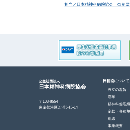
担当／日本精神科病院協会 奈良県
日精協について
公益社団法人
日本精神科病院協会
設立の趣旨
沿革
〒108-8554
精神科倫理
東京都港区芝浦3-15-14
定款・各種
組織
事業概要