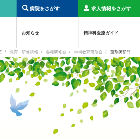
病院をさがす
求人情報をさがす
お知らせ
精神科医療ガイド
E
教育・研修情報
各種研修会
学術教育研修会
薬剤師部門
精神科倫理綱領
職種認定制度
障害福祉サービス等報酬関連
その他のお知らせ
精神科病院で働くプロフェッショナル
事業概要
日本精神科医学会
災害関連
精神科病院入院治療の解説
補助金事業
虐待防止研修用コンテンツ