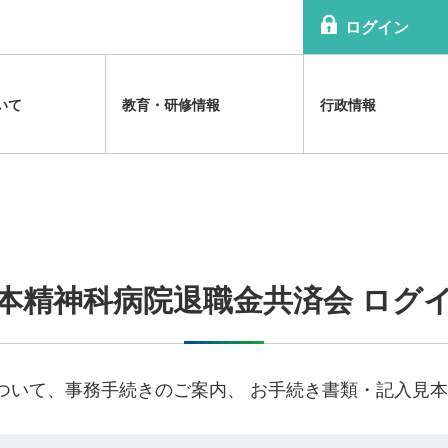
ログイン
いて
教育・研修情報
行政情報
情報提供
のお知らせ
害の解説
沿革
各種研修会
診療報酬関連
日精協TOPICS
精神科病院医療体制の解説
規程
祉法改正関連
病院協会雑誌
祉法の解説
組織
公認心理師関連
介護報酬関連
精神科関連福祉体制の解説
等に関する資料
利益相反（ＣＯＩ）
メンタルヘルス啓発ビデオ
アクセスマップ
本精神科病院退職金共済会 ログ
ついて、事務手続きのご案内、 お手続き書類・記入見本