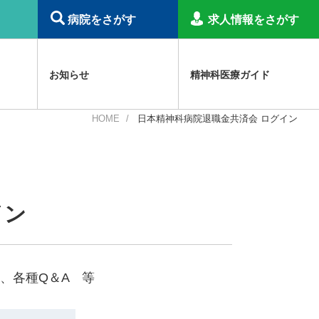
病院をさがす
求人情報をさがす
お知らせ
精神科医療ガイド
HOME
日本精神科病院退職金共済会 ログイン
精神科倫理綱領
職種認定制度
障害福祉サービス等報酬関連
その他のお知らせ
精神科病院で働くプロフェッショナル
事業概要
日本精神科医学会
災害関連
精神科病院入院治療の解説
補助金事業
虐待防止研修用コンテンツ
イン
、各種Q＆A 等