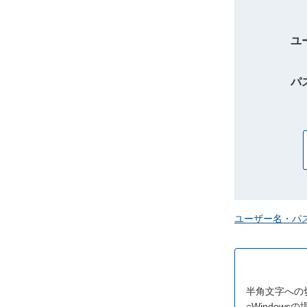
ユ
パ
ユーザー名・パ
半角文字への
○Windowsの