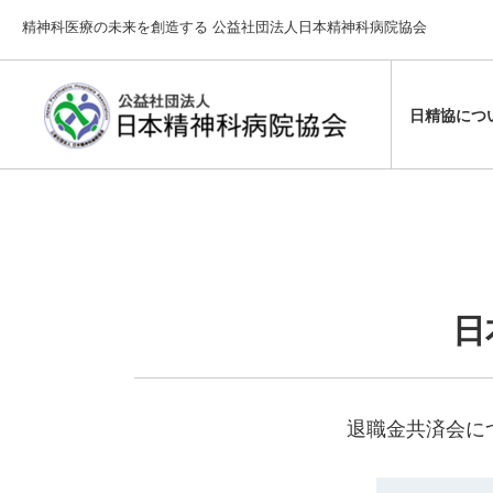
精神科医療の未来を創造する 公益社団法人日本精神科病院協会
日精協につ
設立の趣旨
学術大会
行政からの
日精協から
主な精神障
定款・各種
通信教育
精神保健福
日本精神科
精神保健福
業務・財務
その他
提言・要望
日
退職金共済会に