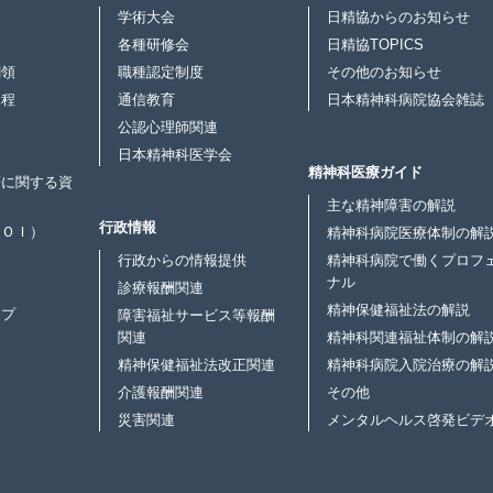
学術大会
日精協からのお知らせ
各種研修会
日精協TOPICS
綱領
職種認定制度
その他のお知らせ
規程
通信教育
日本精神科病院協会雑誌
公認心理師関連
日本精神科医学会
精神科医療ガイド
等に関する資
主な精神障害の解説
行政情報
ＣＯＩ）
精神科病院医療体制の解
行政からの情報提供
精神科病院で働くプロフ
ナル
診療報酬関連
精神保健福祉法の解説
ップ
障害福祉サービス等報酬
関連
精神科関連福祉体制の解
精神保健福祉法改正関連
精神科病院入院治療の解
介護報酬関連
その他
災害関連
メンタルヘルス啓発ビデ