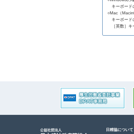
キーボードの
○Mac（Maci
キーボードの
［英数］キー
日精協について
公益社団法人