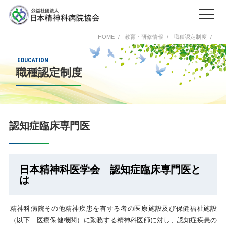
HOME
教育・研修情報
職種認定制度
EDUCATION
職種認定制度
認知症臨床専門医
日本精神科医学会 認知症臨床専門医と
は
精神科病院その他精神疾患を有する者の医療施設及び保健福祉施設
（以下 医療保健機関）に勤務する精神科医師に対し、認知症疾患の