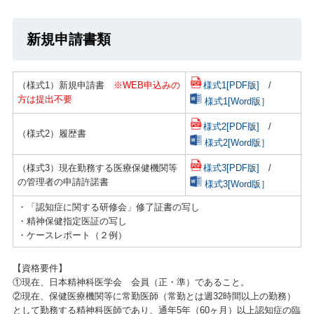
新規申請書類
様式1[PDF版]
/
（様式1）新規申請書
※WEB申込みの
方は提出不要
様式1[Word版］
様式2[PDF版]
/
（様式2）履歴書
様式2[Word版］
様式3[PDF版]
/
（様式3）現在勤務する医療保健機関等
の管理者の申請許諾書
様式3[Word版］
・「認知症に関する研修会」修了証書の写し
・精神保健指定医証の写し
・ケースレポート（２例）
【資格要件】
①現在、日本精神科医学会 会員（正・準）であること。
②現在、保健医療機関等に常勤医師（常勤とは週32時間以上の勤務）
として勤務する精神科医師であり、通年5年（60ヶ月）以上認知症の臨