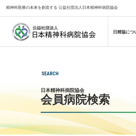
精神科医療の未来を創造する 公益社団法人日本精神科病院協会
日精協につ
設立の趣旨
学術大会
行政からの
日精協から
主な精神障
定款・各種
通信教育
精神保健福
日本精神科
精神保健福
SEARCH
業務・財務
その他
提言・要望
日本精神科病院協会
会員病院検索