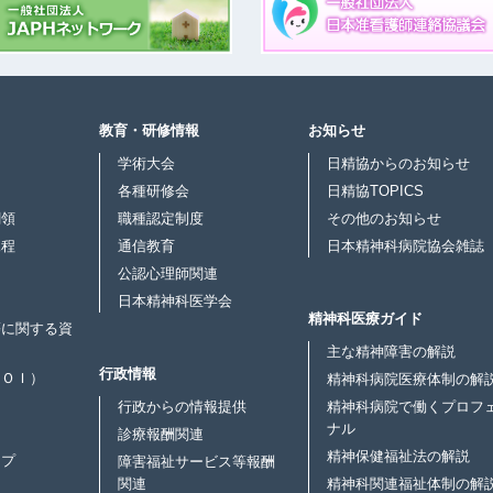
教育・研修情報
お知らせ
学術大会
日精協からのお知らせ
各種研修会
日精協TOPICS
綱領
職種認定制度
その他のお知らせ
規程
通信教育
日本精神科病院協会雑誌
公認心理師関連
日本精神科医学会
精神科医療ガイド
等に関する資
主な精神障害の解説
行政情報
ＣＯＩ）
精神科病院医療体制の解
行政からの情報提供
精神科病院で働くプロフ
ナル
診療報酬関連
精神保健福祉法の解説
ップ
障害福祉サービス等報酬
関連
精神科関連福祉体制の解