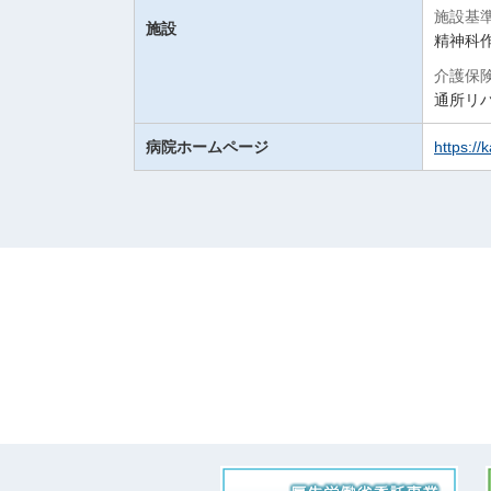
施設基
施設
精神科
介護保
通所リ
病院ホームページ
https:/