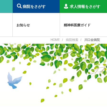
病院をさがす
求人情報をさがす
お知らせ
精神科医療ガイド
HOME
病院検索
川口会病院
精神科倫理綱領
職種認定制度
障害福祉サービス等報酬関連
その他のお知らせ
精神科病院で働くプロフェッショナル
事業概要
日本精神科医学会
災害関連
精神科病院入院治療の解説
補助金事業
虐待防止研修用コンテンツ