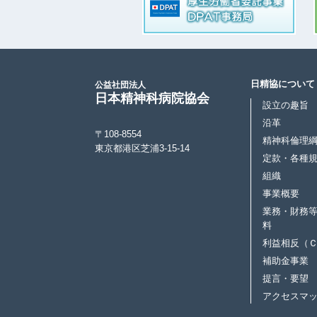
日精協について
公益社団法人
日本精神科病院協会
設立の趣旨
沿革
〒108-8554
精神科倫理
東京都港区芝浦3-15-14
定款・各種
組織
事業概要
業務・財務
料
利益相反（
補助金事業
提言・要望
アクセスマ