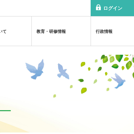
ログイン
いて
教育・研修情報
行政情報
情報提供
のお知らせ
害の解説
沿革
各種研修会
診療報酬関連
日精協TOPICS
精神科病院医療体制の解説
規程
祉法改正関連
病院協会雑誌
祉法の解説
組織
公認心理師関連
介護報酬関連
精神科関連福祉体制の解説
等に関する資料
利益相反（ＣＯＩ）
メンタルヘルス啓発ビデオ
アクセスマップ