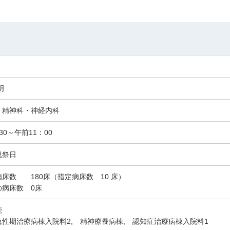
明
・精神科・神経内科
30～午前11：00
祝祭日
床数 180床（指定病床数 10 床）
の病床数 0床
能
急性期治療病棟入院料2, 精神療養病棟, 認知症治療病棟入院料1