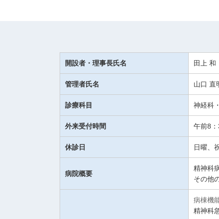
開設者・理事長氏名
田上 和
管理者氏名
山口 直
診療科目
神経科
外来受付時間
午前8：
休診日
日曜、
精神科病
病院概要
その他
病棟機
精神科