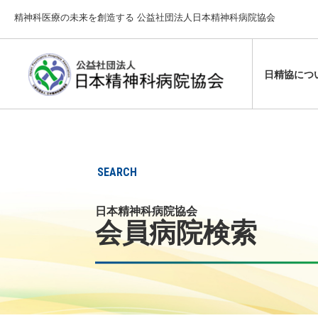
精神科医療の未来を創造する 公益社団法人日本精神科病院協会
日精協につ
設立の趣旨
学術大会
行政からの
日精協から
主な精神障
定款・各種
通信教育
精神保健福
日本精神科
精神保健福
SEARCH
業務・財務
その他
提言・要望
日本精神科病院協会
会員病院検索