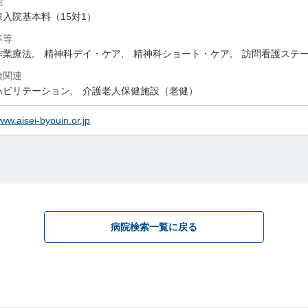
能
入院基本料（15対1）
準等
作業療法, 精神科デイ・ケア, 精神科ショート・ケア, 訪問看護ステ
険関連
ハビリテーション, 介護老人保健施設（老健）
www.aisei-byouin.or.jp
病院検索一覧に戻る