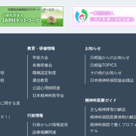
教育・研修情報
お知らせ
学術大会
日精協からのお知らせ
各種研修会
日精協TOPICS
綱領
職種認定制度
その他のお知らせ
規程
通信教育
日本精神科病院協会雑誌
公認心理師関連
日本精神科医学会
精神科医療ガイド
等に関する資
主な精神障害の解説
行政情報
ＣＯＩ）
精神科病院医療体制の解
行政からの情報提供
精神科病院で働くプロフ
ナル
診療報酬関連