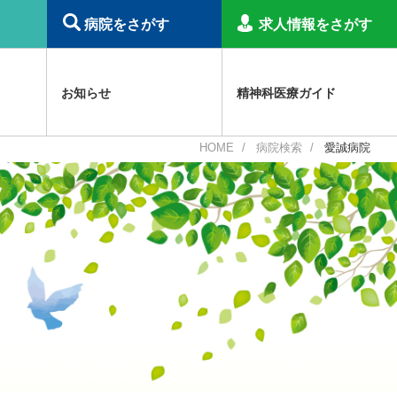
病院をさがす
求人情報をさがす
お知らせ
精神科医療ガイド
HOME
病院検索
愛誠病院
精神科倫理綱領
職種認定制度
障害福祉サービス等報酬関連
その他のお知らせ
精神科病院で働くプロフェッショナル
事業概要
日本精神科医学会
災害関連
精神科病院入院治療の解説
補助金事業
虐待防止研修用コンテンツ