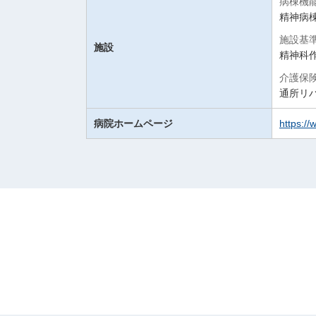
病棟機
精神病棟
施設基
施設
精神科
介護保
通所リ
病院ホームページ
https://