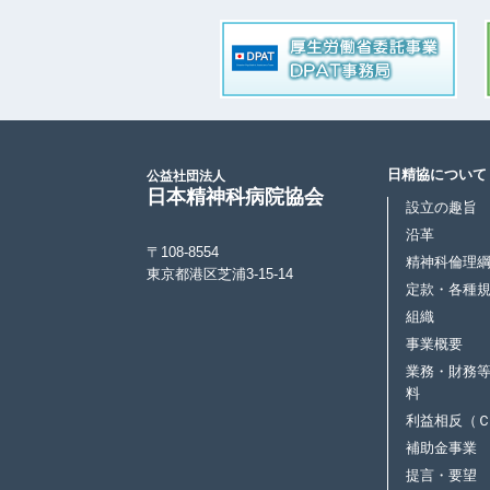
日精協について
公益社団法人
日本精神科病院協会
設立の趣旨
沿革
〒108-8554
精神科倫理
東京都港区芝浦3-15-14
定款・各種
組織
事業概要
業務・財務
料
利益相反（
補助金事業
提言・要望