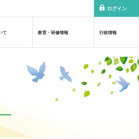
ログイン
いて
教育・研修情報
行政情報
情報提供
のお知らせ
害の解説
沿革
各種研修会
診療報酬関連
日精協TOPICS
精神科病院医療体制の解説
規程
祉法改正関連
病院協会雑誌
祉法の解説
組織
公認心理師関連
介護報酬関連
精神科関連福祉体制の解説
等に関する資料
利益相反（ＣＯＩ）
メンタルヘルス啓発ビデオ
アクセスマップ