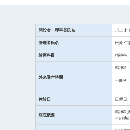
開設者・理事長氏名
川上 利
管理者氏名
松原 仁
診療科目
精神科
精神科 
外来受付時間
一般科 
土／午
休診日
日曜日
精神科
病院概要
その他の