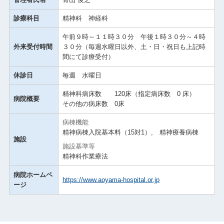
診療科目
精神科 神経科
午前９時～１１時３０分 午後１時３０分～４時
外来受付時間
３０分（毎週水曜日以外、土・日・祝日も上記時
間にて診療受付）
休診日
毎週 水曜日
精神科病床数 120床（指定病床数 0 床）
病院概要
その他の病床数 0床
病棟機能
精神病棟入院基本料（15対1）, 精神療養病棟
施設
施設基準等
精神科作業療法
病院ホームペ
https://www.aoyama-hospital.or.jp
ージ