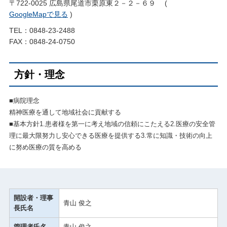
〒722-0025 広島県尾道市栗原東２－２－６９ (
GoogleMapで見る
)
TEL：0848-23-2488
FAX：0848-24-0750
方針・理念
■病院理念
精神医療を通して地域社会に貢献する
■基本方針1.患者様を第一に考え地域の信頼にこたえる2.医療の安全管
理に最大限努力し安心できる医療を提供する3.常に知識・技術の向上
に努め医療の質を高める
開設者・理事
青山 俊之
長氏名
管理者氏名
青山 俊之