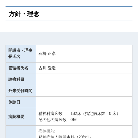
方針・理念
開設者・理事
石橋 正彦
長氏名
管理者氏名
古川 愛造
診療科目
外来受付時間
休診日
精神科病床数 182床（指定病床数 0 床）
病院概要
その他の病床数 0床
病棟機能
精神病棟入院基本料（20対1）