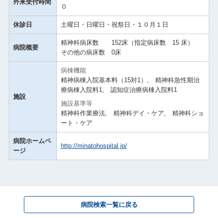
外来受付時間
０
休診日
土曜日・日曜日・祝祭日・１０月１日
精神科病床数 152床（指定病床数 15 床）
病院概要
その他の病床数 0床
病棟機能
精神病棟入院基本料（15対1）, 精神科急性期治
療病棟入院料1, 認知症治療病棟入院料1
施設
施設基準等
精神科作業療法, 精神科デイ・ケア, 精神科ショ
ート・ケア
病院ホームペ
http://minatohospital.jp/
ージ
病院検索一覧に戻る