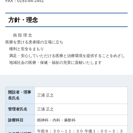
FAX：0193-64-2451
方針・理念
病 院 理 念
医療を受ける患者様の立場に立ち
権利と安全をまもり
満足・安心していただける医療と治療環境を提供することをめざし
地域社会の医療・保健・福祉の充実に貢献いたします
開設者・理事
三浦 正之
長氏名
管理者氏名
三浦 正之
診療科目
精神科・内科・麻酔科
午前８：３０～１１：３０ 午後１：００～３：３